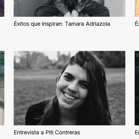
Éxitos que inspiran: Tamara Adriazola
É
Entrevista a Piti Contreras
E