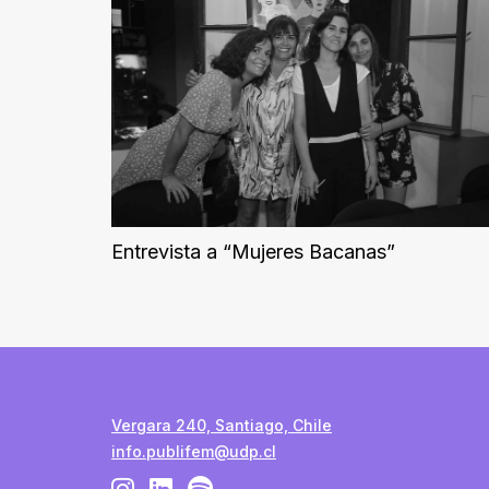
Entrevista a “Mujeres Bacanas”
Vergara 240, Santiago, Chile
info.publifem@udp.cl