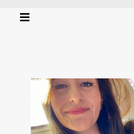
Publicidad
Práctica
Electiva
y
Proyectos
Investigaciones
Entrevistas