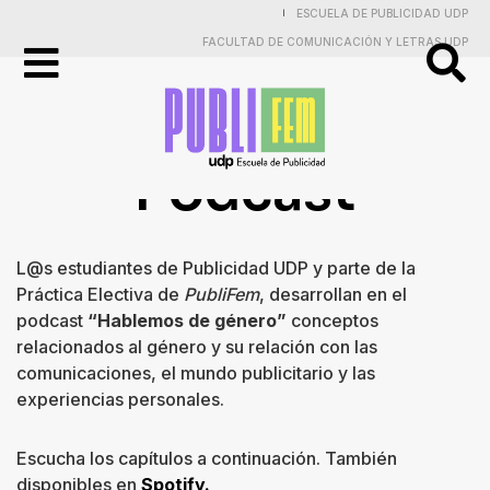
ESCUELA DE PUBLICIDAD UDP
|
FACULTAD DE COMUNICACIÓN Y LETRAS UDP
Publicidad
Podcast
Práctica
Electiva
L@s estudiantes de Publicidad UDP y parte de la
y
Práctica Electiva de
PubliFem
, desarrollan en el
podcast
“Hablemos de género”
conceptos
Proyectos
relacionados al género y su relación con las
comunicaciones, el mundo publicitario y las
Investigaciones
experiencias personales.
Entrevistas
Escucha los capítulos a continuación. También
disponibles en
Spotify.