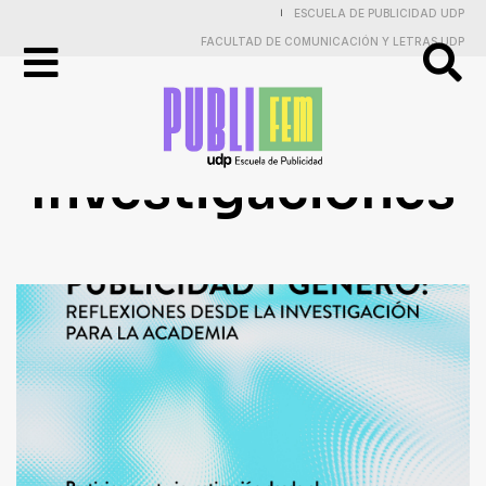
ESCUELA DE PUBLICIDAD UDP
|
FACULTAD DE COMUNICACIÓN Y LETRAS UDP
Publicidad
Investigaciones
Práctica
Electiva
y
Proyectos
Investigaciones
Entrevistas