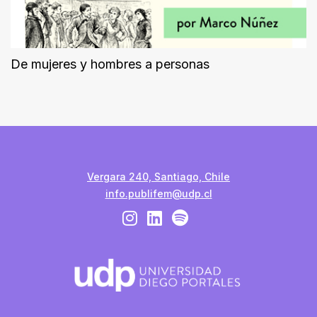
De mujeres y hombres a personas
Vergara 240, Santiago, Chile
info.publifem@udp.cl