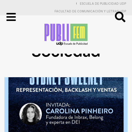
ESCUELA DE PUBLICIDAD UDP
|
FACULTAD DE COMUNICACIÓN Y LETRAS UDP
Publicidad
Sociedad
Práctica
Electiva
y
Proyectos
Investigaciones
Entrevistas