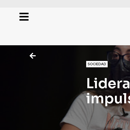
Publicidad
Práctica
SOCIEDAD
Electiva
y
Lider
Proyectos
impul
Investigaciones
Entrevistas