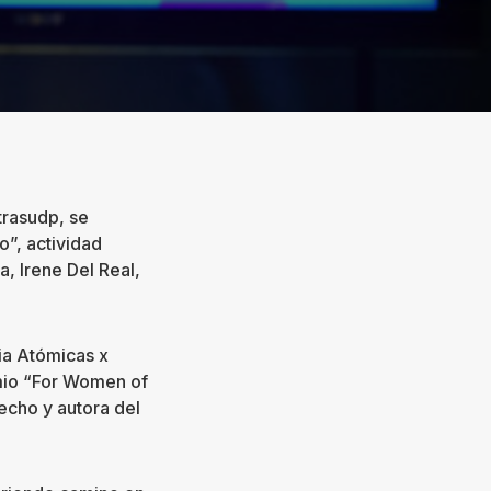
trasudp, se
”, actividad
, Irene Del Real,
ia Atómicas x
mio “For Women of
echo y autora del