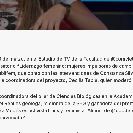
8 de marzo, en el Estudio de TV de la Facultad de @comyle
rsatorio “Liderazgo femenino: mujeres impulsoras de cambio
lifem, que contó con las intervenciones de Constanza Silva
la coordinadora del proyecto, Cecilia Tapia, quien moderó.
coordinadora del pilar de Ciencias Biológicas en la Academ
el Real es geóloga, miembra de la SEG y ganadora del pre
a Valdés es activista trans y feminista, Alumni de @udpder
equivocado?