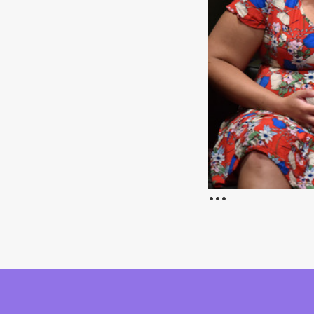
•
•
•