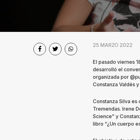
Sociedad
Videos
Podcast
25 MARZO 2022
Quiénes
El pasado viernes 1
somos
desarrolló el conve
organizada por @pub
Contacto
Constanza Valdés y 
Constanza Silva es 
Tremendas. Irene D
Science” y Constanz
libro “¿Un cuerpo 