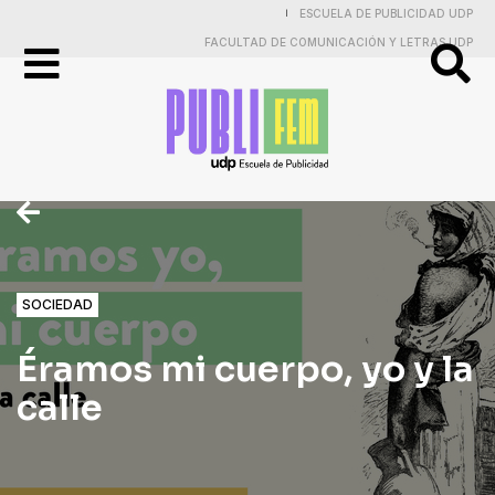
ESCUELA DE PUBLICIDAD UDP
|
FACULTAD DE COMUNICACIÓN Y LETRAS UDP
Publicidad
Práctica
Electiva
y
SOCIEDAD
Proyectos
Éramos mi cuerpo, yo y la
Investigaciones
calle
Entrevistas