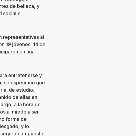
ntes de belleza, y
 social e
n representativas al
ron 19 jóvenes, 14 de
ticiparon en una
ara entretenerse y
o, se especificó que
ial de estudio.
enido de ellas en
bargo, a la hora de
os al miedo a ser
omo forma de
iesgado, y lo
 seguro compuesto