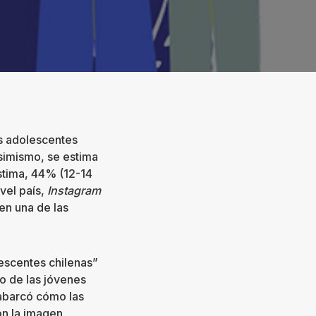
as adolescentes
Asimismo, se estima
stima, 44% (12-14
vel país,
Instagram
en una de las
escentes chilenas”
co de las jóvenes
abarcó cómo las
on la imagen