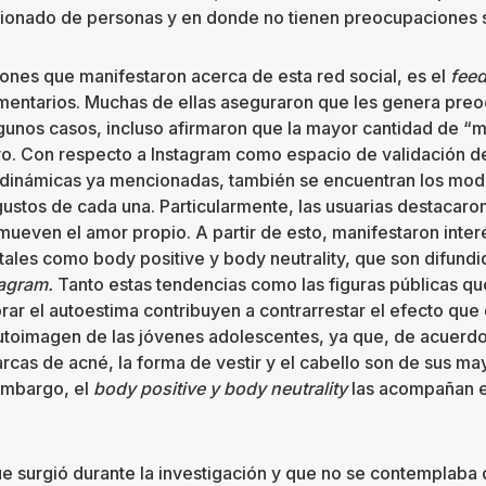
ionado de personas y en donde no tienen preocupaciones s
iones que manifestaron acerca de esta red social, es el
fee
entarios. Muchas de ellas aseguraron que les genera pre
lgunos casos, incluso afirmaron que la mayor cantidad de “
vo. Con respecto a Instagram como espacio de validación de
 dinámicas ya mencionadas, también se encuentran los mode
gustos de cada una. Particularmente, las usuarias destacaro
mueven el amor propio. A partir de esto, manifestaron interé
tales como body positive y body neutrality, que son difund
tagram.
Tanto estas tendencias como las figuras públicas 
ar el autoestima contribuyen a contrarrestar el efecto que 
utoimagen de las jóvenes adolescentes, ya que, de acuerdo 
arcas de acné, la forma de vestir y el cabello son de sus m
embargo, el
body positive y body neutrality
las acompañan e
e surgió durante la investigación y que no se contemplaba 