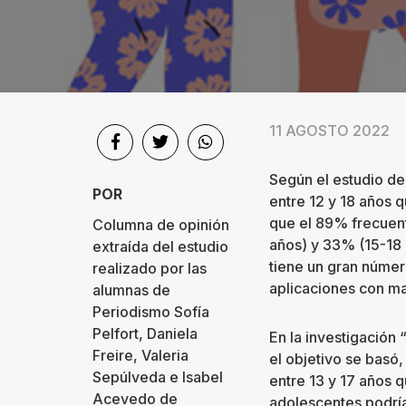
Sociedad
Videos
Podcast
11 AGOSTO 2022
Quiénes
Según el estudio de
somos
POR
entre 12 y 18 años 
que el 89% frecuen
Columna de opinión
Contacto
años) y 33% (15-18 
extraída del estudio
tiene un gran númer
realizado por las
aplicaciones con ma
alumnas de
Periodismo Sofía
Pelfort, Daniela
En la investigación
Freire, Valeria
el objetivo se basó
Sepúlveda e Isabel
entre 13 y 17 años
Acevedo de
adolescentes podría