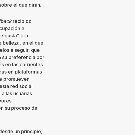
obre el qué dirán.
dback
recibido
ocupación e
me gusta” era
 belleza, en el que
los a seguir, que
n su preferencia por
s en las corrientes
idas en plataformas
que promueven
esta red social
a las usuarias
ayores
n su proceso de
desde un principio,