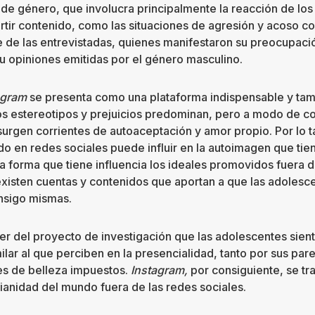
s de género, que involucra principalmente la reacción de lo
r contenido, como las situaciones de agresión y acoso co
e de las entrevistadas, quienes manifestaron su preocupaci
u opiniones emitidas por el género masculino.
agram
se presenta como una plataforma indispensable y tam
s estereotipos y prejuicios predominan, pero a modo de co
urgen corrientes de autoaceptación y amor propio. Por lo ta
o en redes sociales puede influir en la autoimagen que tie
 forma que tiene influencia los ideales promovidos fuera de
isten cuentas y contenidos que aportan a que las adolesc
nsigo mismas.
 del proyecto de investigación que las adolescentes siente
lar al que perciben en la presencialidad, tanto por sus pare
s de belleza impuestos.
Instagram,
por consiguiente, se tr
dianidad del mundo fuera de las redes sociales.