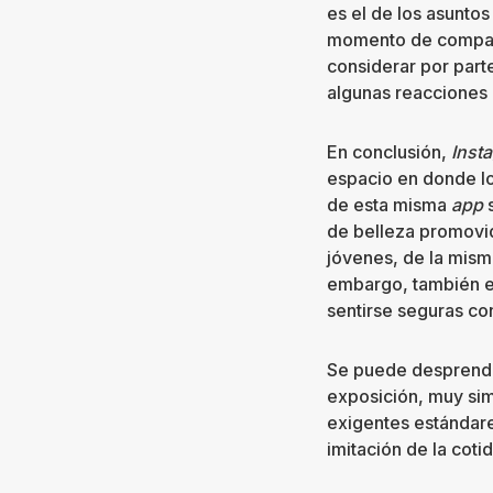
es el de los asunto
momento de comparti
considerar por part
algunas reacciones 
En conclusión,
Inst
espacio en donde lo
de esta misma
app
s
de belleza promovid
jóvenes, de la misma
embargo, también ex
sentirse seguras co
Se puede desprender
exposición, muy simi
exigentes estándare
imitación de la coti