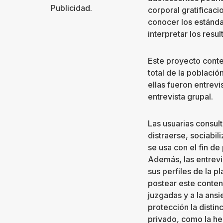
Publicidad.
corporal gratificaci
conocer los estánda
interpretar los resul
Este proyecto contem
total de la població
ellas fueron entrevi
entrevista grupal.
Las usuarias consul
distraerse, sociabil
se usa con el fin d
Además, las entrevi
sus perfiles de la p
postear este conten
juzgadas y a la ans
protección la distin
privado, como la h