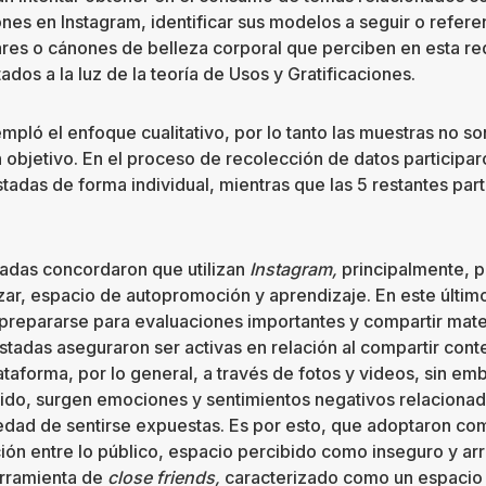
ones en Instagram, identificar sus modelos a seguir o refere
res o cánones de belleza corporal que perciben en esta red
tados a la luz de la teoría de Usos y Gratificaciones.
pló el enfoque cualitativo, por lo tanto las muestras no so
n objetivo. En el proceso de recolección de datos participa
stadas de forma individual, mientras que las 5 restantes par
tadas concordaron que utilizan
Instagram,
principalmente, p
izar, espacio de autopromoción y aprendizaje. En este últim
e prepararse para evaluaciones importantes y compartir mater
stadas aseguraron ser activas en relación al compartir cont
lataforma, por lo general, a través de fotos y videos, sin em
ido, surgen emociones y sentimientos negativos relacionad
iedad de sentirse expuestas. Es por esto, que adoptaron c
ción entre lo público, espacio percibido como inseguro y arr
erramienta de
close friends,
caracterizado como un espacio