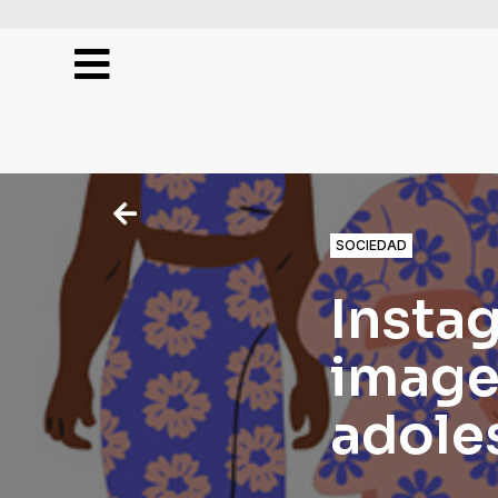
Publicidad
Práctica
SOCIEDAD
Electiva
y
Instag
Proyectos
image
Investigaciones
adole
Entrevistas