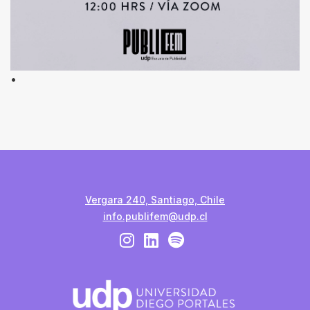
•
Vergara 240, Santiago, Chile
info.publifem@udp.cl